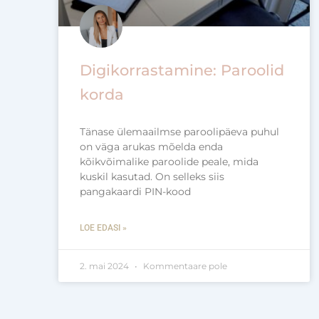
Digikorrastamine: Paroolid
korda
Tänase ülemaailmse paroolipäeva puhul
on väga arukas mõelda enda
kõikvõimalike paroolide peale, mida
kuskil kasutad. On selleks siis
pangakaardi PIN-kood
LOE EDASI »
2. mai 2024
Kommentaare pole